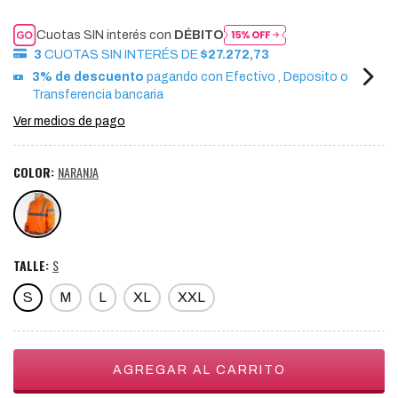
Cuotas SIN interés con
DÉBITO
3
CUOTAS SIN INTERÉS DE
$27.272,73
3% de descuento
pagando con Efectivo , Deposito o
Transferencia bancaria
Ver medios de pago
COLOR:
NARANJA
TALLE:
S
S
M
L
XL
XXL