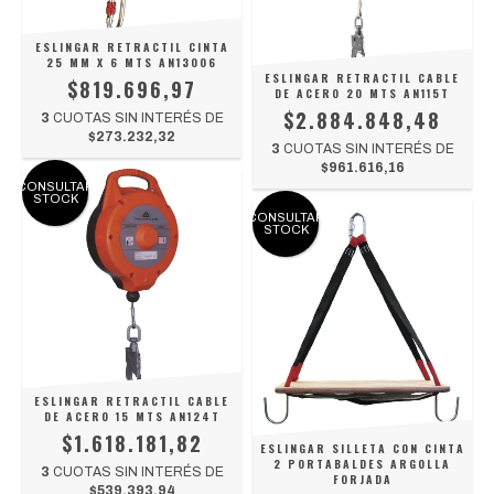
ESLINGAR RETRACTIL CINTA
25 MM X 6 MTS AN13006
ESLINGAR RETRACTIL CABLE
$819.696,97
DE ACERO 20 MTS AN115T
$2.884.848,48
3
CUOTAS SIN INTERÉS DE
$273.232,32
3
CUOTAS SIN INTERÉS DE
$961.616,16
CONSULTAR
STOCK
CONSULTAR
STOCK
ESLINGAR RETRACTIL CABLE
DE ACERO 15 MTS AN124T
$1.618.181,82
ESLINGAR SILLETA CON CINTA
2 PORTABALDES ARGOLLA
3
CUOTAS SIN INTERÉS DE
FORJADA
$539.393,94