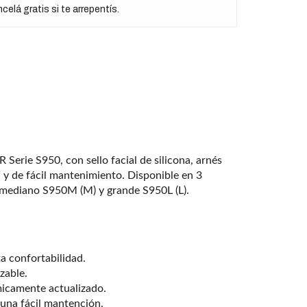
elá gratis si te arrepentís.
 Serie S950, con sello facial de silicona, arnés
y de fácil mantenimiento. Disponible en 3
 mediano S950M (M) y grande S950L (L).
lta confortabilidad.
izable.
́micamente actualizado.
una fácil mantención.