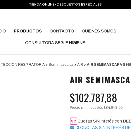
TIENDA ONLINE - DESCUENTOS ESPECIALES
CIO
PRODUCTOS
CONTACTO
QUIÉNES SOMOS
CONSULTORA SEG. E HIGIENE
TECCION RESPIRATORIA
>
Semimascaras
>
AIR
>
AIR SEMIMASCARA S950
AIR SEMIMASCA
$102.787,88
Precio sin impuestos
$84.948,66
Cuotas SIN interés con
DÉ
3
CUOTAS SIN INTERÉS D