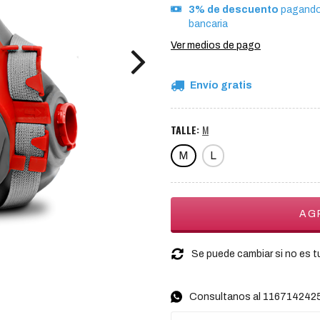
3% de descuento
pagando 
bancaria
Ver medios de pago
Envío gratis
TALLE:
M
M
L
Se puede cambiar si no es tu
Consultanos al 116714242