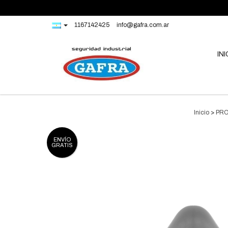
1167142425
info@gafra.com.ar
INI
Inicio
>
PRO
ENVÍO
GRATIS