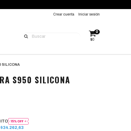
Crear cuenta
Iniciar sesión
0
$0
 SILICONA
RA S950 SILICONA
BITO
E
$34.262,63